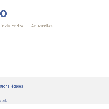
éo
tir du cadre
Aquarelles
tions légales
work