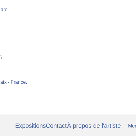
ndre
5
aix - France.
Expositions
Contact
À propos de l'artiste
Men